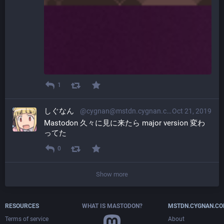
1
しぐなん
@cygnan@mstdn.cygnan.com
Oct 21, 2019
Mastodon 久々に見に来たら major version 変わ
ってた
0
Show more
RESOURCES
WHAT IS MASTODON?
MSTDN.CYGNAN.C
Terms of service
About