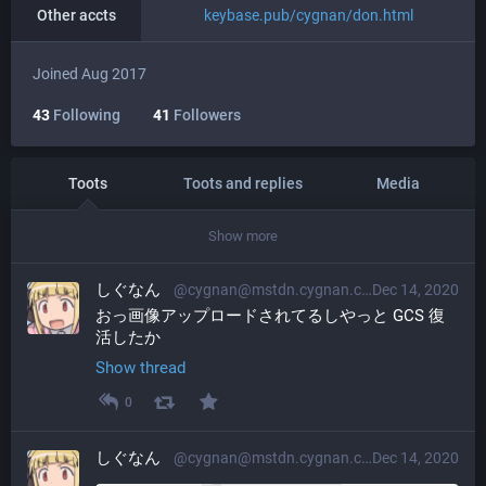
Other accts
keybase.pub/cygnan/don.html
Joined Aug 2017
43
Following
41
Followers
Toots
Toots and replies
Media
Show more
しぐなん
@cygnan@mstdn.cygnan.com
Dec 14, 2020
おっ画像アップロードされてるしやっと GCS 復
活したか
Show thread
0
しぐなん
@cygnan@mstdn.cygnan.com
Dec 14, 2020