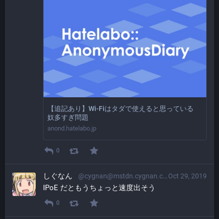
【追記あり】Wi-Fiはタダで使えると思っている
奴多すぎ問題
anond.hatelabo.jp
0
しぐなん
@cygnan@mstdn.cygnan.com
Oct 29, 2019
IPoE だともうちょっと速度出そう
0