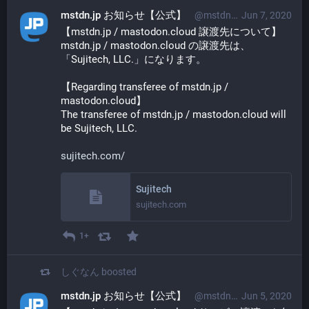
mstdn.jp お知らせ【公式】
@mstdn_jp@mstdn.jp
Jun 7, 2020
【mstdn.jp / mastodon.cloud 譲渡先について】
mstdn.jp / mastodon.cloud の譲渡先は、
「Sujitech, LLC.」になります。
【Regarding transferee of mstdn.jp / 
mastodon.cloud】
The transferee of mstdn.jp / mastodon.cloud will 
be Sujitech, LLC.
sujitech.com/
Sujitech
sujitech.com
1+
しぐなん
boosted
mstdn.jp お知らせ【公式】
@mstdn_jp@mstdn.jp
Jun 5, 2020