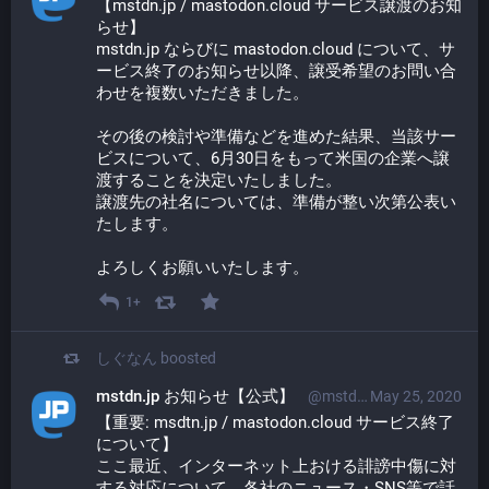
【mstdn.jp / mastodon.cloud サービス譲渡のお知
らせ】
mstdn.jp ならびに mastodon.cloud について、サ
ービス終了のお知らせ以降、譲受希望のお問い合
わせを複数いただきました。
その後の検討や準備などを進めた結果、当該サー
ビスについて、6月30日をもって米国の企業へ譲
渡することを決定いたしました。
譲渡先の社名については、準備が整い次第公表い
たします。
よろしくお願いいたします。
1+
しぐなん
boosted
mstdn.jp お知らせ【公式】
@mstdn_jp@mstdn.jp
May 25, 2020
【重要: msdtn.jp / mastodon.cloud サービス終了
について】
ここ最近、インターネット上おける誹謗中傷に対
する対応について、各社のニュース・SNS等で話