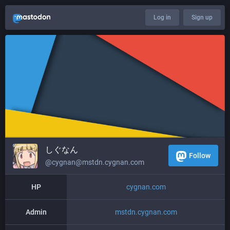
Log in
Sign up
しぐなん
Follow
@cygnan@mstdn.cygnan.com
HP
cygnan.com
Admin
mstdn.cygnan.com