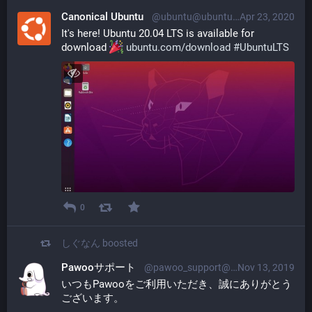
Canonical Ubuntu
@ubuntu@ubuntu.social
Apr 23, 2020
It's here! Ubuntu 20.04 LTS is available for 
download 
ubuntu.com/download
#
UbuntuLTS
0
しぐなん
boosted
Pawooサポート
@pawoo_support@pawoo.net
Nov 13, 2019
いつもPawooをご利用いただき、誠にありがとう
ございます。