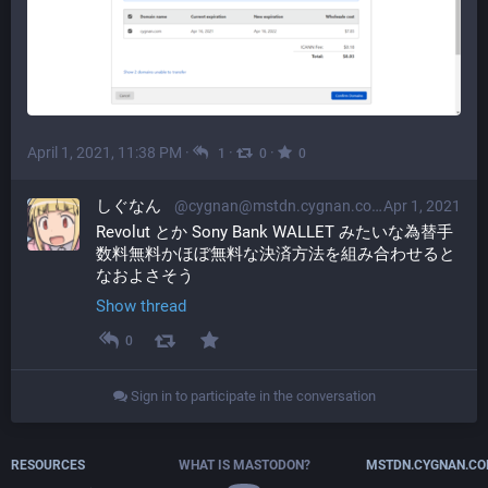
April 1, 2021, 11:38 PM
·
·
·
1
0
0
しぐなん
@cygnan@mstdn.cygnan.com
Apr 1, 2021
Revolut とか Sony Bank WALLET みたいな為替手
数料無料かほぼ無料な決済方法を組み合わせると
なおよさそう
Show thread
0
Sign in to participate in the conversation
RESOURCES
WHAT IS MASTODON?
MSTDN.CYGNAN.C